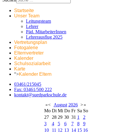
Startseite
Unser Team
Leitungsteam
Lehrer
Päd. MitarbeiterInnen
Lehrerausflug 2025
Vertretungsplan
Fotogalerie
Elternvertreter
Kalender
Schulsozialarbeit
Karte
">
Kalender Eltern
03461/215045
Fax: 03461/500 222
kontakt@suedparkschule.de
«
<
August
2026
>
»
Mo
Di
Mi
Do
Fr
Sa
So
27
28
29
30
31
1
2
3
4
5
6
7
8
9
10
11
12
13
14
15
16